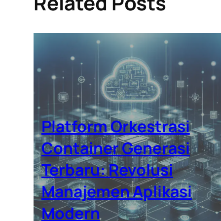
Related Posts
Platform Orkestrasi
Container Generasi
Terbaru: Revolusi
Manajemen Aplikasi
Modern