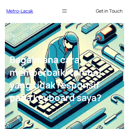
Lewati
Metro-Lacak
Get in Touch
ke
konten
Bagaimana cara
memperbaiki tombol
yang tidak responsif
pada keyboard saya?