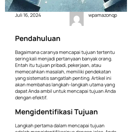
Juli 16, 2024
wpamazonqp
Pendahuluan
Bagaimana caranya mencapai tujuan tertentu
sering kali menjadi pertanyaan banyak orang.
Entah itu tujuan pribadi, pekerjaan, atau
memecahkan masalah, memiliki pendekatan
yang sistematis sangatlah penting. Artikel ini
akan membahas langkah-langkah utama yang
dapat Anda ambil untuk mencapai tujuan Anda
dengan efektif.
Mengidentifikasi Tujuan
Langkah pertama dalam mencapai tujuan
adalah mengidentifikasinya dengan jelas. Anda