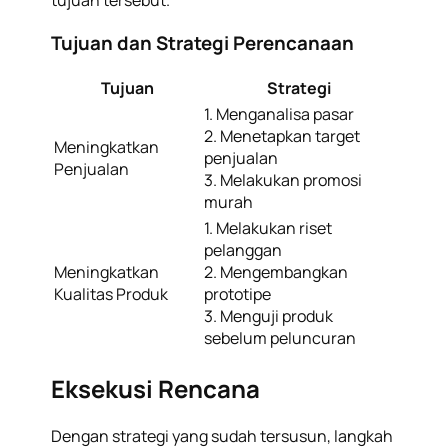
Tujuan dan Strategi Perencanaan
Tujuan
Strategi
1. Menganalisa pasar
2. Menetapkan target
Meningkatkan
penjualan
Penjualan
3. Melakukan promosi
murah
1. Melakukan riset
pelanggan
Meningkatkan
2. Mengembangkan
Kualitas Produk
prototipe
3. Menguji produk
sebelum peluncuran
Eksekusi Rencana
Dengan strategi yang sudah tersusun, langkah