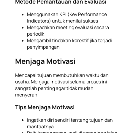
Metode Pemantauan dan Evaluasi
Menggunakan KPI (Key Performance
Indicators) untuk menilai sukses
Mengadakan meeting evaluasi secara
periodik
Mengambil tindakan korektif jika terjadi
penyimpangan
Menjaga Motivasi
Mencapai tujuan membutuhkan waktu dan
usaha. Menjaga motivasi selama proses ini
sangatlah penting agar tidak mudah
menyerah.
Tips Menjaga Motivasi
Ingatkan diri sendiri tentang tujuan dan
manfaatnya