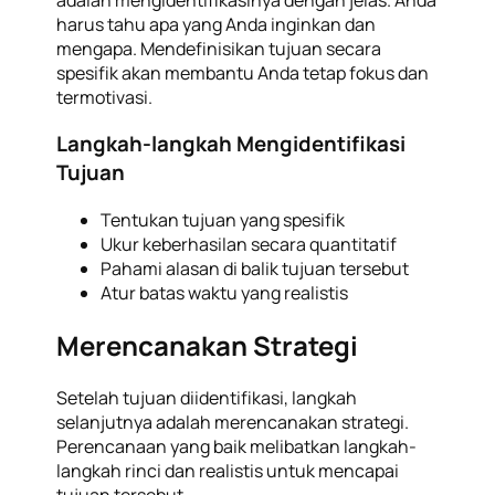
harus tahu apa yang Anda inginkan dan
mengapa. Mendefinisikan tujuan secara
spesifik akan membantu Anda tetap fokus dan
termotivasi.
Langkah-langkah Mengidentifikasi
Tujuan
Tentukan tujuan yang spesifik
Ukur keberhasilan secara quantitatif
Pahami alasan di balik tujuan tersebut
Atur batas waktu yang realistis
Merencanakan Strategi
Setelah tujuan diidentifikasi, langkah
selanjutnya adalah merencanakan strategi.
Perencanaan yang baik melibatkan langkah-
langkah rinci dan realistis untuk mencapai
tujuan tersebut.