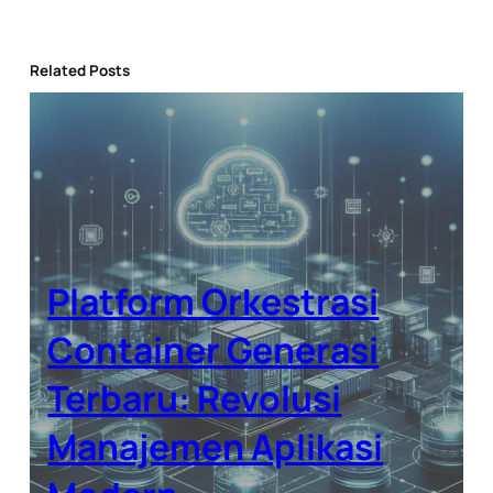
Related Posts
Platform Orkestrasi
Container Generasi
Terbaru: Revolusi
Manajemen Aplikasi