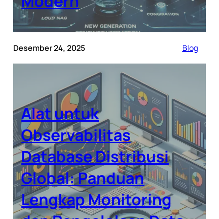
Modern
Desember 24, 2025
Blog
Alat untuk
Observabilitas
Database Distribusi
Global: Panduan
Lengkap Monitoring